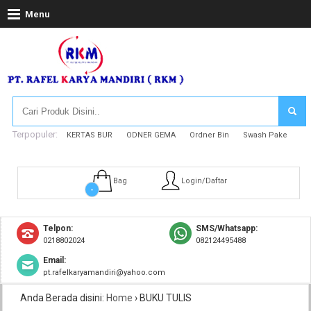
Menu
Terpopuler:
KERTAS BUR
ODNER GEMA
Ordner Bin
Swash Pake
Bag
Login/Daftar
-
Telpon:
SMS/Whatsapp:
0218802024
082124495488
Email:
pt.rafelkaryamandiri@yahoo.com
Anda Berada disini:
Home
›
BUKU TULIS