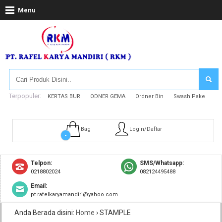
Menu
Terpopuler:
KERTAS BUR
ODNER GEMA
Ordner Bin
Swash Pake
Bag
Login/Daftar
-
Telpon:
SMS/Whatsapp:
0218802024
082124495488
Email:
pt.rafelkaryamandiri@yahoo.com
Anda Berada disini:
Home
›
STAMPLE