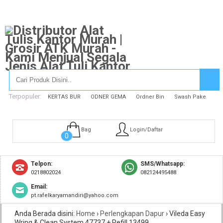
Terpopuler:
KERTAS BUR
ODNER GEMA
Ordner Bin
Swash Pake
Bag
Login/Daftar
0
Telpon:
SMS/Whatsapp:
0218802024
082124495488
Email:
pt.rafelkaryamandiri@yahoo.com
Anda Berada disini:
Home
›
Perlengkapan Dapur
›
Vileda Easy
Wring & Clean System 47737 + Refill 13499