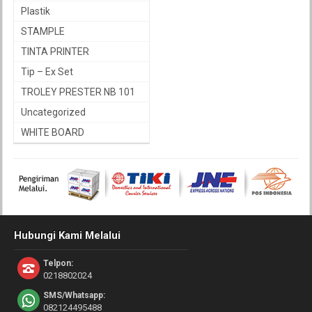
Plastik
STAMPLE
TINTA PRINTER
Tip – Ex Set
TROLEY PRESTER NB 101
Uncategorized
WHITE BOARD
Hubungi Kami Melalui
Telpon:
0218802024
SMS/Whatsapp:
082124495488